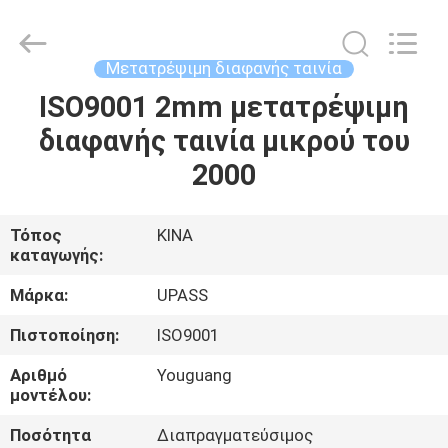
2026
Upass
Material
Technology
(Shanghai)
Μετατρέψιμη διαφανής ταινία
Co.,Ltd..
All
Rights
ISO9001 2mm μετατρέψιμη
ΣΠΊΤΙ
Reserved.
διαφανής ταινία μικρού του
ΠΡΟΪΌΝΤΑ
2000
ΒΊΝΤΕΟ
Τόπος
ΚΙΝΑ
καταγωγής:
ΕΜΦΆΝΙΣΗ
Μάρκα:
UPASS
VR
Πιστοποίηση:
ISO9001
Αριθμό
Youguang
ΣΧΕΤΙΚΆ
μοντέλου:
ΜΕ
Ποσότητα
Διαπραγματεύσιμος