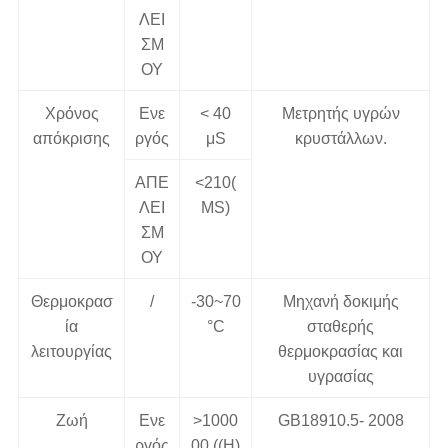
ΛΕΙ
ΣΜ
ΟΥ
Χρόνος
Ενε
< 40
Μετρητής υγρών
απόκρισης
ργός
μS
κρυστάλλων.
ΑΠΕ
<210(
ΛΕΙ
MS)
ΣΜ
ΟΥ
Θερμοκρασ
/
-30~70
Μηχανή δοκιμής
ία
°C
σταθερής
λειτουργίας
θερμοκρασίας και
υγρασίας
Ζωή
Ενε
>1000
GB18910.5- 2008
ργός
00 ((H)