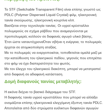
Το STF (Switchable Transparent Film) είναι επίσης γνωστό ως
PDLC (Polymer Dispersed Liquid Crystal) φιλμ, ηλεκτρονική
ταινία σκούρωσης, ηλεκτρονική κουρτίνα κλπ.
Βασίζεται στην τεχνολογία ταινίας. Οι υγροί κρύσταλλοι
πολυμερούς σε σχήμα ράβδου που αναμειγνύονται με
προπολυμερές κολλούν σε διαφανές αγωγό υλικό βάσης,
Έτσι ώστε να
ταυτόχρονα
Όταν σβήνει η ενέργεια, το πολυμερές
έρχεται σε ατομικοποίηση αταξίας.
Με το πολυμερές να ενεργοποιείται, τοποθετείται ομαλά μαζί με
την κατεύθυνση του ηλεκτρικού πεδίου, γεγονός που επιτρέπει
στο φιλμ να έχει διαπερατότητα του φωτός.
Με τον έλεγχο του ηλεκτρικού διακόπτη, μπορεί να μετατραπεί
από διαφανή σε αδιαφανή κατάσταση.
Δομή διαφανούς ταινίας μεταβλητής:
Η εικόνα δείχνει το βασικό διάγραμμα του STF.
Η διαφανής ταινία υγρού κρυστάλλου που μπορεί να αλλάξει
ονομάζεται επίσης ηλεκτρονικά ελεγχόμενη έξυπνη ταινία PDLC.
Αποτελείται από δύο στρώματα ευέλικτων διαφανών αγωγών