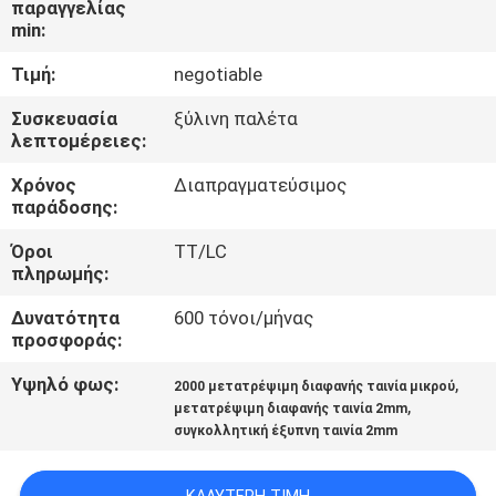
παραγγελίας
ΕΜΆΣ
min:
Τιμή:
negotiable
ΕΠΙΣΚΈΨΕΙΣ
ΣΤΟ
Συσκευασία
ξύλινη παλέτα
λεπτομέρειες:
ΕΡΓΟΣΤΆΣΙΟ
Χρόνος
Διαπραγματεύσιμος
παράδοσης:
ΈΛΕΓΧΟΣ
Όροι
TT/LC
ΠΟΙΌΤΗΤΑΣ
πληρωμής:
Δυνατότητα
600 τόνοι/μήνας
ΕΠΙΚΟΙΝΩΝΉΣΤΕ
προσφοράς:
ΜΑΖΊ
Υψηλό φως:
,
2000 μετατρέψιμη διαφανής ταινία μικρού
,
ΜΑΣ
μετατρέψιμη διαφανής ταινία 2mm
συγκολλητική έξυπνη ταινία 2mm
ΕΙΔΉΣΕΙΣ