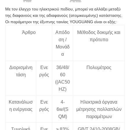
Με τον έλεγχο του ηλεκτρικού πεδίου, μπορεί να αλλάξει μεταξύ
της διαφανούς και της αδιαφανούς (ατομικευμένης) κατάστασης.
Οι παράμετροι της έξυπνης ταινίας YOUGUANG είναι οι εξής:
Άρθρο
Απόδο
Μέθοδος δοκιμής και
ση /
πρότυπο
Μονάδ
α
Διορισμένη
Ενε
36/48/
Πολυμέτρος
τάση
ργός
60
((AC50
HZ)
Κατανάλωσ
Ενε
4-
Ηλεκτρικά όργανα
η ενέργειας
ργός
6w/(S
μέτρησης πολλαπλών
QM)
παραμέτρων
Συνολική
Ενε
> 83%
GB/T 2410-2008GB/