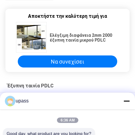
Αποκτήστε την καλύτερη τιμή για
Ελέγξιμη διαφάνεια 2mm 2000
έξυπνη ταινία μικρού PDLC
Να συνεχίσει
Έξυπνη ταινία PDLC
Υψηλή διαφανής ηλεκτρονική μετατρέψιμη έξυπνη ταινία
upass
PDLC
Ελέγξιμη διαφάνεια 2mm 2000 έξυπνη ταινία μικρού PDLC
6:36 AM
Στεγανοποιήστε 5mm μετατρέψιμη PDLC ταινία 5000 μικρού
Good day, what product are you looking for?