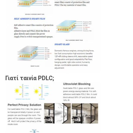
Γιατί ταινία PDLC;