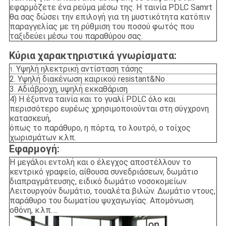
εφαρμόζετε ένα ρεύμα μέσω της. Η ταινία PDLC Samrt
θα σας δώσει την επιλογή για τη μυστικότητα κατόπιν
παραγγελίας με τη ρύθμιση του ποσού φωτός που
ταξιδεύει μέσω του παραθύρου σας.
Κύρια χαρακτηριστικά γνωρίσματα:
Υψηλή ηλεκτρική αντίσταση τάσης
1.
2. Υψηλή διακένωση καιρικού resistant&No
3. Αδιάβροχη, υψηλή εκκαθάριση
4) Η έξυπνα ταινία και το γυαλί PDLC όλο και
περισσότερο ευρέως χρησιμοποιούνται στη σύγχρονη
κατασκευή,
όπως το παράθυρο, η πόρτα, το λουτρό, ο τοίχος
χωρισμάτων κ.λπ.
Εφαρμογή:
Η μεγάλοι εντολή και ο έλεγχος αποστέλλουν το
κεντρικό γραφείο, αίθουσα συνεδριάσεων, δωμάτιο
διαπραγμάτευσης, ειδικό δωμάτιο νοσοκομείων.
Λειτουργούν δωμάτιο, τουαλέτα βιλών. Δωμάτιο ντους,
παράθυρο του δωματίου ψυχαγωγίας. Απομόνωση.
οθόνη, κ.λπ….