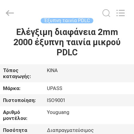
2026
Upass
Material
Technology
(Shanghai)
Έξυπνη ταινία PDLC
Co.,Ltd..
All
Rights
Ελέγξιμη διαφάνεια 2mm
ΣΠΊΤΙ
Reserved.
2000 έξυπνη ταινία μικρού
ΠΡΟΪΌΝΤΑ
PDLC
ΒΊΝΤΕΟ
Τόπος
ΚΙΝΑ
καταγωγής:
ΕΜΦΆΝΙΣΗ
Μάρκα:
UPASS
VR
Πιστοποίηση:
ISO9001
Αριθμό
Youguang
ΣΧΕΤΙΚΆ
μοντέλου:
ΜΕ
Ποσότητα
Διαπραγματεύσιμος