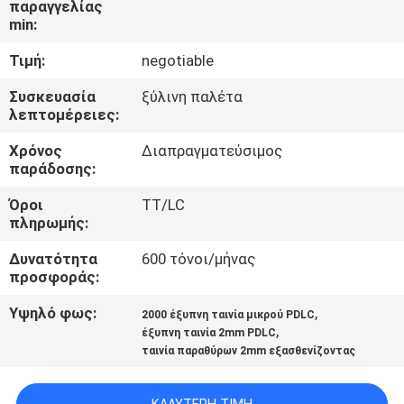
παραγγελίας
ΕΜΆΣ
min:
Τιμή:
negotiable
ΕΠΙΣΚΈΨΕΙΣ
ΣΤΟ
Συσκευασία
ξύλινη παλέτα
λεπτομέρειες:
ΕΡΓΟΣΤΆΣΙΟ
Χρόνος
Διαπραγματεύσιμος
παράδοσης:
ΈΛΕΓΧΟΣ
Όροι
TT/LC
ΠΟΙΌΤΗΤΑΣ
πληρωμής:
Δυνατότητα
600 τόνοι/μήνας
ΕΠΙΚΟΙΝΩΝΉΣΤΕ
προσφοράς:
ΜΑΖΊ
Υψηλό φως:
,
2000 έξυπνη ταινία μικρού PDLC
,
ΜΑΣ
έξυπνη ταινία 2mm PDLC
ταινία παραθύρων 2mm εξασθενίζοντας
ΕΙΔΉΣΕΙΣ