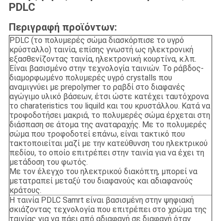
PDLC
Περιγραφή προϊόντων:
PDLC (το πολυμερές σώμα διασκόρπισε το υγρό
κρύσταλλο) ταινία, επίσης γνωστή ως ηλεκτρονική
εξασθενίζοντας ταινία, ηλεκτρονική κουρτίνα, κ.λπ.
Είναι βασισμένο στην τεχνολογία ταινιών. Το ράβδος-
διαμορφωμένο πολυμερές υγρό crystalls που
αναμιγνύει με prepolymer το ραβδί στο διαφανές
αγώγιμο υλικό βάσεων, έτσι ώστε κατέχει ταυτόχρονα
το charateristics του liquild και του κρυστάλλου. Κατά να
τροφοδοτήσει μακριά, το πολυμερές σώμα έρχεται στη
διάσπαση σε άτομα της αναταραχής. Με το πολυμερές
σώμα που τροφοδοτεί επάνω, είναι τακτικό που
τακτοποιείται μαζί με την κατεύθυνση του ηλεκτρικού
πεδίου, το οποίο επιτρέπει στην ταινία για να έχει τη
μετάδοση του φωτός.
Με τον έλεγχο του ηλεκτρικού διακόπτη, μπορεί να
μετατραπεί μεταξύ του διαφανούς και αδιαφανούς
κράτους.
Η ταινία PDLC Samrt είναι βασισμένη στην ψηφιακή
σκιάζοντας τεχνολογία που επιτρέπει στο χρώμα της
ταινίας για να πάει από αδιαφανή σε διαφανή όταν