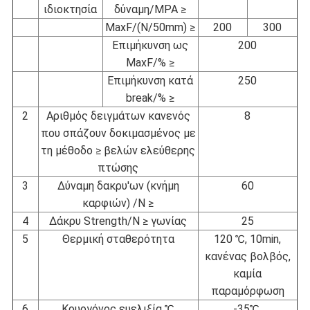
ιδιοκτησία
δύναμη/MPA ≥
MaxF/(N/50mm) ≥
200
300
Επιμήκυνση ως
200
MaxF/% ≥
Επιμήκυνση κατά
250
break/% ≥
2
Αριθμός δειγμάτων κανενός
8
που σπάζουν δοκιμασμένος με
τη μέθοδο ≥ βελών ελεύθερης
πτώσης
3
Δύναμη δακρυ'ων (κνήμη
60
καρφιών) /N ≥
4
Δάκρυ Strength/N ≥ γωνίας
25
5
Θερμική σταθερότητα
120 ℃, 10min,
κανένας βολβός,
καμία
παραμόρφωση
6
Κρυογόνος ευελιξία ℃
-35℃,