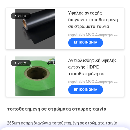
Υψηλής αντοχής
διαγώνια τοποθετημένη
σε στρώματα ταινία
negotiable MOQ:Διαπραγματεύσιμος
ΕΠΙΚΟΙΝΩΝΊΑ
Αντιολισθητική υψηλής
αντοχής HDPE
τοποθετημένη σε
στρώματα σταυρός
negotiable MOQ:Διαπραγματεύσιμος
ταινία για τις
ΕΠΙΚΟΙΝΩΝΊΑ
αδιάβροχες μεμβράνες
τοποθετημένη σε στρώματα σταυρός ταινία
265um άσπρη διαγώνια τοποθετημένη σε στρώματα ταινία
γάλακτος για την εκτύπωση ετικετών