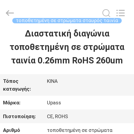
-
2026
Upass
Material
τοποθετημένη σε στρώματα σταυρός ταινία
Technology
(Shanghai)
Διαστατική διαγώνια
ΣΠΊΤΙ
Co.,Ltd..
All
Rights
τοποθετημένη σε στρώματα
Reserved.
ΠΡΟΪΌΝΤΑ
ταινία 0.26mm RoHS 260um
ΒΊΝΤΕΟ
Τόπος
ΚΙΝΑ
καταγωγής:
ΕΜΦΆΝΙΣΗ
Μάρκα:
Upass
VR
Πιστοποίηση:
CE, ROHS
Αριθμό
τοποθετημένη σε στρώματα