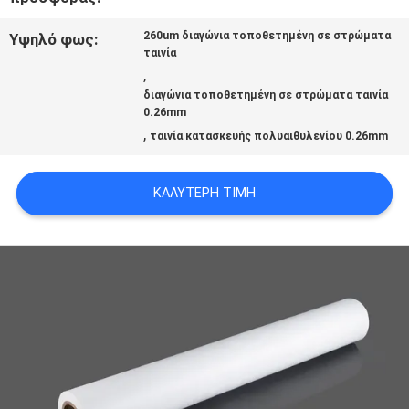
ΕΠΙΚΟΙΝΩΝΉΣΤΕ
260um διαγώνια τοποθετημένη σε στρώματα
Υψηλό φως:
ΜΑΖΊ
ταινία
,
ΜΑΣ
διαγώνια τοποθετημένη σε στρώματα ταινία
0.26mm
,
ταινία κατασκευής πολυαιθυλενίου 0.26mm
ΕΙΔΉΣΕΙΣ
ΚΑΛΎΤΕΡΗ ΤΙΜΉ
ΥΠΟΘΈΣΕΙΣ
ΜΠΛΟΓΚ
SITEMAP