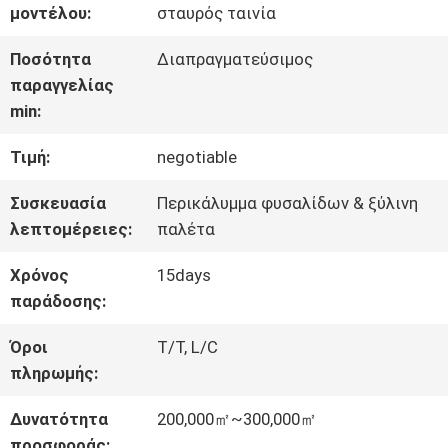
ΣΧΕΤΙΚΆ
μοντέλου:
σταυρός ταινία
ΜΕ
Ποσότητα
Διαπραγματεύσιμος
παραγγελίας
ΕΜΆΣ
min:
Τιμή:
negotiable
ΕΠΙΣΚΈΨΕΙΣ
Συσκευασία
Περικάλυμμα φυσαλίδων & ξύλινη
ΣΤΟ
λεπτομέρειες:
παλέτα
ΕΡΓΟΣΤΆΣΙΟ
Χρόνος
15days
παράδοσης:
ΈΛΕΓΧΟΣ
Όροι
T/T, L/C
πληρωμής:
ΠΟΙΌΤΗΤΑΣ
Δυνατότητα
200,000㎡~300,000㎡
προσφοράς: