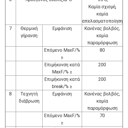
Καμία σχισμή,
καμία
απελασματοποίηση
7
Θερμική
Εμφάνιση
Κανένας βολβός,
γήρανση
καμία
παραμόρφωση
Επόμενο MaxF/%
80
≥
Επιμήκυνση κατά
200
MaxF/% ≥
Επιμήκυνση κατά
200
break/% ≥
8
Τεχνητή
Εμφάνιση
Κανένας βολβός,
διάβρωση
καμία
παραμόρφωση
Επόμενο MaxF/%
70
≥