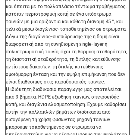
και έπειτα με το πολλαπλάσιο τέντωμα τραβήγματος,
κατόπιν περιστροφική κοπή σε ένα υπόστρωμα
ταινιών με μια οριζόντια και κάθετη διανομή 45 °, και
τελικά μέσω διαγώνιος-τοποθετημένος σε στρώματα.
Λόγω της διαγώνιος-συσσώρευσής της η δομή είναι
διαφορετική από τη συνηθισμένη single-layer ή
πολυστρωματική ταινία, έχει τη θερμική σταθερότητα,
τη διαστατική σταθερότητα, τη διπλής κατεύθυνσης
αντίσταση δακρυ'ων, τη διπλής κατεύθυνσης
ομοιόμορφη ένταση και την υψηλή επιμήκυνση που δεν
είναι διαθέσιμες στις παραδοσιακές ταινίες.
Η ιδιόκτητη διαδικασία παραγωγής μας αποτελείται
από 3 βήματα: HDPE εξώθηση ταινιών, σπειροειδής
κοπή, και διαγώνια ελασματοποίηση. Έχουμε καθαρίσει
αυτήν την πολλαπλών βημάτων διαδικασία από
εισαγόμενη τη χρήση φυσώντας μηχανή ταινιών
μπορούμε τοποθετημένος σε στρώματα να
επεξεργαστούμε για να εξασφαλίσουμε την υψηλότερη