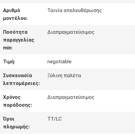
ΣΧΕΤΙΚΆ
Αριθμό
Ταινία απελευθέρωσης
ΜΕ
μοντέλου:
ΕΜΆΣ
Ποσότητα
Διαπραγματεύσιμος
παραγγελίας
min:
ΕΠΙΣΚΈΨΕΙΣ
Τιμή:
negotiable
ΣΤΟ
Συσκευασία
Ξύλινη παλέτα
ΕΡΓΟΣΤΆΣΙΟ
λεπτομέρειες:
Χρόνος
Διαπραγματεύσιμος
ΈΛΕΓΧΟΣ
παράδοσης:
ΠΟΙΌΤΗΤΑΣ
Όροι
TT/LC
πληρωμής: