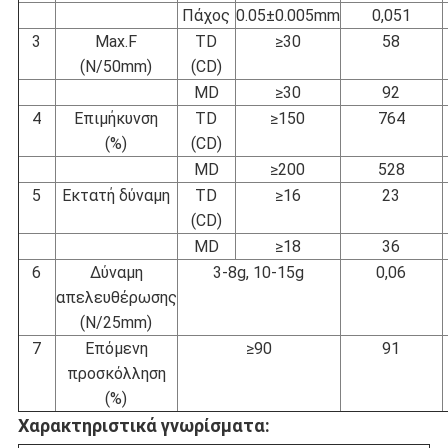
Πάχος
0.05±0.005mm
0,051
3
Max.F
TD
≥30
58
(N/50mm)
(CD)
MD
≥30
92
4
Επιμήκυνση
TD
≥150
764
(%)
(CD)
MD
≥200
528
5
Εκτατή δύναμη
TD
≥16
23
(CD)
MD
≥18
36
6
Δύναμη
3-8g, 10-15g
0,06
απελευθέρωσης
(N/25mm)
7
Επόμενη
≥90
91
προσκόλληση
(%)
Χαρακτηριστικά γνωρίσματα: