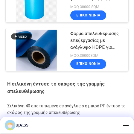
αντοχής
MOQ:30000 SQM
ΕΠΙΚΟΙΝΩΝΊΑ
Φόρμα απελευθέρωσης
επεξεργασίας με
ανάγλυφο HDPE για
ταινίες Μελάνες
MOQ:30000SQM
βιτουμίου
ΕΠΙΚΟΙΝΩΝΊΑ
Η σιλικόνη έντυσε το σκάφος της γραμμής
απελευθέρωσης
Σιλικόνη 40 αποτυπωμένη σε ανάγλυφο η μικρό PP έντυσε το
σκάφος της γραμμής απελευθέρωσης
upass
HDPE κόκκινου χρώματος HDPE ταινιών απελευθέρωσης η
σιλικόνη έντυσε το σκάφος της γραμμής απελευθέρωσης για