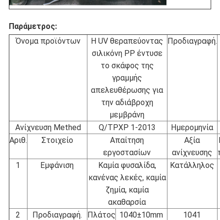
Παράμετρος:
Όνομα προϊόντων
Η UV θεραπεύοντας
Προδιαγραφή.
σιλικόνη PP έντυσε
το σκάφος της
γραμμής
απελευθέρωσης για
την αδιάβροχη
μεμβράνη
Ανίχνευση Methed
Q/TPXP 1-2013
Ημερομηνία
Αριθ.
Στοιχείο
Απαίτηση
Αξία
εργοστασίων
ανίχνευσης
1
Εμφάνιση
Καμία φυσαλίδα,
Κατάλληλος
κανένας λεκές, καμία
ζημία, καμία
ακαθαρσία
2
Προδιαγραφή.
Πλάτος
1040±10mm
1041