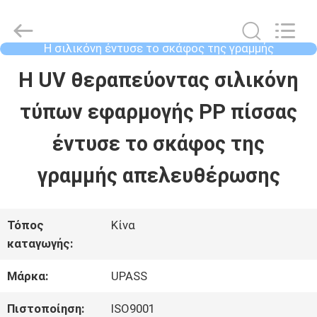
-
2026
Upass
Material
Η σιλικόνη έντυσε το σκάφος της γραμμής
Technology
απελευθέρωσης
(Shanghai)
ΣΠΊΤΙ
Η UV θεραπεύοντας σιλικόνη
Co.,Ltd..
All
Rights
τύπων εφαρμογής PP πίσσας
Reserved.
ΠΡΟΪΌΝΤΑ
έντυσε το σκάφος της
γραμμής απελευθέρωσης
ΒΊΝΤΕΟ
Τόπος
Κίνα
ΕΜΦΆΝΙΣΗ
καταγωγής:
VR
Μάρκα:
UPASS
Πιστοποίηση:
ISO9001