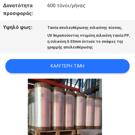
ΕΠΙΚΟΙΝΩΝΉΣΤΕ
Δυνατότητα
600 τόνοι/μήνας
προσφοράς:
ΜΑΖΊ
Υψηλό φως:
,
ΜΑΣ
Ταινία απελευθέρωσης σιλικόνης πίσσας
,
UV θεραπεύοντας ντυμένη σιλικόνη ταινία PP
η σιλικόνη 0.03mm έντυσε το σκάφος της
γραμμής απελευθέρωσης
ΕΙΔΉΣΕΙΣ
ΚΑΛΎΤΕΡΗ ΤΙΜΉ
ΥΠΟΘΈΣΕΙΣ
ΜΠΛΟΓΚ
SITEMAP