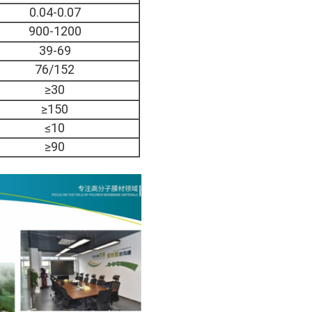
0.04-0.07
900-1200
39-69
76/152
≥30
≥150
≤10
≥90