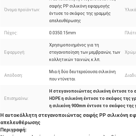
σαφής PP σιλικόνη εφαρμογής
Όνομα προϊόντων:
Υλικό
έντυσε το σκάφος της γραμμής
απελευθέρωσης
Πάχος:
0.0350.15mm
Πλάτ
Χρησιμοποιημένος για τη
Εφαρμογή:
στεγανοποίηση των μεμβρανών, των
Χρώμ
κολλητικών ταινιών, κ.λπ.
Μια ή δύο δευτερεύουσα σιλικόνη
Απόδοση:
Διαδι
που ντύνεται
Η στεγανοποιώντας σιλικόνη έντυσε το
Επισημαίνω:
HDPE η σιλικόνη έντυσε το σκάφος της 
η σιλικόνη 900mm έντυσε το σκάφος τη
Η αυτοκόλλητη στεγανοποιώντας σαφής PP σιλικόνη εφ
απελευθέρωσης
Περιγραφή: