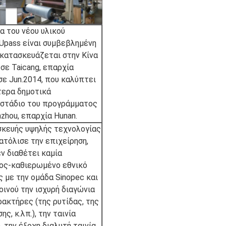
α του νέου υλικού
 Upass είναι συμβεβλημένη
 κατασκευάζεται στην Κίνα
σε Taicang, επαρχία
σε Jun.2014, που καλύπτει
τερα δημοτικά
 στάδιο του προγράμματος
zhou, επαρχία Hunan.
σκευής υψηλής τεχνολογίας
τόλισε την επιχείρηση,
εν διαθέτει καμία
νος-καθιερωμένο εθνικό
 με την ομάδα Sinopec και
οινού την ισχυρή διαγώνια
ακτήρες (της ρυτίδας, της
ς, κ.λπ.), την ταινία
την έξοχη διαλυτή ταινία