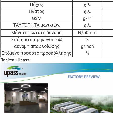
Πάχος
χιλ.
Πλάτος
χιλ.
GSM
g/㎡
ΤΑΥΤΌΤΗΤΑ μανικιών.
χιλ.
Μέγιστη εκτατή δύναμη
N/50mm
Σπάσιμο επιμήκυνσης @
%
Δύναμη αποφλοίωσης
g/inch
Επόμενο ποσοστό προσκόλλησης
%
Περίπου Upass: