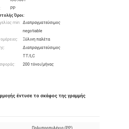
:
PP
τολής Όροι:
ελίας min:
Διαπραγματεύσιμος
negotiable
ομέρειες:
Ξύλινη παλέτα
ης:
Διαπραγματεύσιμος
TT/LC
σφοράς:
200 τόνοι/μήνας
ρμογής έντυσε το σκάφος της γραμμής
Πολυπροπυλένιο (PP)