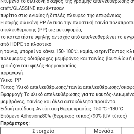
Ντυμένο το σιλικόνη σκάφος της γραμμής απελευθέρωσης αν
craft/GLASSINE που έντυσαν
πυρίτιο στις ενιαίες ή διπλές πλευρές της επιφάνειας.
Η σαφής σιλικόνη PP έντυσε την πλαστική ταινία πολυπρο
απελευθέρωσης (PP) ως μεταφορέα,
το καταστήστε υψηλής αντοχής από απελευθερώνει το έγγρα
από HDPE το πλαστικό
η ταινία, μπορεί να κάνει 150-180℃, καμία, κιτρινίζοντας κ.λπ
πολυμερείς αδιάβροχες μεμβράνες και ταινίες βουτυλίου ή
χρειάζονται υψηλής θερμοκρασίας
παραγωγή.
Υλικό: PP
Τύπος: Υλικό απελευθέρωσης/ταινία απελευθέρωσης/σκάφ
Εφαρμογή: Το υλικό απελευθέρωσης για το καυτός-λειωμένο
μεμβράνες, ταινίες και άλλα αυτοκόλλητα προϊόντα.
Ειδική απόδοση: Αντίσταση θερμοκρασίας: 150 ℃ -180 ℃
Επόμενο Adhesion≥80% (θερμικός τύπος)/90% (UV τύπος)
Παράμετρος:
Στοιχείο
Μονάδα