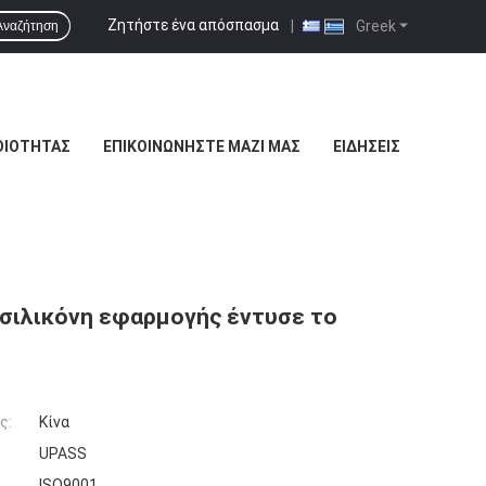
Ζητήστε ένα απόσπασμα
|
Greek
Αναζήτηση
ΟΙΌΤΗΤΑΣ
ΕΠΙΚΟΙΝΩΝΉΣΤΕ ΜΑΖΊ ΜΑΣ
ΕΙΔΉΣΕΙΣ
σιλικόνη εφαρμογής έντυσε το
ς:
Κίνα
UPASS
ISO9001