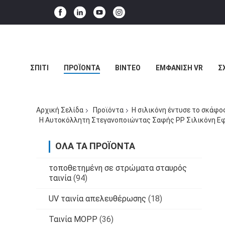
ΣΠΊΤΙ
ΠΡΟΪΌΝΤΑ
ΒΊΝΤΕΟ
ΕΜΦΆΝΙΣΗ VR
Σ
ΥΠΟΘΈΣΕΙΣ
ΜΠΛΟΓΚ
Αρχική Σελίδα
Προϊόντα
Η σιλικόνη έντυσε το σκάφ
Η Αυτοκόλλητη Στεγανοποιώντας Σαφής PP Σιλικόνη Ε
ΌΛΑ ΤΑ ΠΡΟΪΌΝΤΑ
τοποθετημένη σε στρώματα σταυρός
ταινία
(94)
UV ταινία απελευθέρωσης
(18)
Ταινία MOPP
(36)