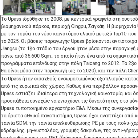
Το Upass ιδρύθηκε το 2008, με κεντρικά γραφεία στη συστάδ
βιομηχανικού πάρκου, περιοχή Qingpu, Σαγκάη. Η βιομηχανία
με τον τομέα του νέου καινοτόμου υλικού μεταξύ top10 που
το 2025. Οι βάσεις παραγωγής Upass βρίσκονται αντίστοιχα 
Jiangsu (το 1$ο στάδιο του έργου ήταν μέσα στην παραγωγή 
πάνω από 36.600 Sqm., το οποίο ήταν ένα από τα σημαντικό
προγράμματα επένδυσης στην πόλη Taicang το 2012. Το 2$ο
θα είναι μέσα στην παραγωγή ως το 2020), και την πόλη Chen
Το Upass ήταν εισαχθείς ενσωματωμένος εξοπλισμός κατα
από τις ευρωπαϊκές χώρες. Καθώς ένα περιβάλλον προσανα
Upass εστιάζει ιδιαίτερα στη τεχνολογική καινοτομία, και δ
προσπάθεια συνεχώς να ενισχύσει τις δυνατότητες στο μό
Upass τυποποιημένο εργαστήριο Ε&Α. Μέσω της συνεργασίας
τα άριστα εθνικά πανεπιστήμια, Upass έχει αναπτύξει από κ
ταινία SDM, την ταινία απελευθέρωσης PE με τους πολυ-χαρ
υδρόφιλης, μη-νυσταλέας, γραμμής δακρυ'ων, της αντι-γήρανση
απελευθέρωσης της PET (διάφορες δυνάμεις αποφλοίωσης), 