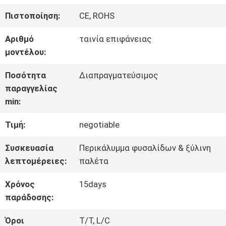
ΣΧΕΤΙΚΆ
Πιστοποίηση:
CE, ROHS
ΜΕ
Αριθμό
ταινία επιφάνειας
ΕΜΆΣ
μοντέλου:
Ποσότητα
Διαπραγματεύσιμος
ΕΠΙΣΚΈΨΕΙΣ
παραγγελίας
min:
ΣΤΟ
Τιμή:
negotiable
ΕΡΓΟΣΤΆΣΙΟ
Συσκευασία
Περικάλυμμα φυσαλίδων & ξύλινη
λεπτομέρειες:
παλέτα
ΈΛΕΓΧΟΣ
Χρόνος
15days
ΠΟΙΌΤΗΤΑΣ
παράδοσης:
Όροι
T/T, L/C