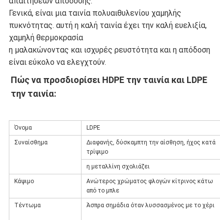
απαιτήσεων απόδοσης.
Γενικά, είναι μια ταινία πολυαιθυλενίου χαμηλής
πυκνότητας. αυτή η καλή ταινία έχει την καλή ευελιξία,
χαμηλή θερμοκρασία
η μαλακώνοντας και ισχυρές ρευστότητα και η απόδοση
είναι εύκολο να ελεγχτούν.
Πώς να προσδιορίσει HDPE την ταινία και LDPE 
την ταινία:
Όνομα
LDPE
Συναίσθημα
Διαφανής, δύσκαμπτη την αίσθηση, ήχος κατά
τρίψιμο
η μεταλλίνη σχολιάζει
Κάψιμο
Ανώτερος χρώματος φλογών κίτρινος κάτω
από το μπλε
Τέντωμα
Άσπρα σημάδια όταν λυσσασμένος με το χέρι