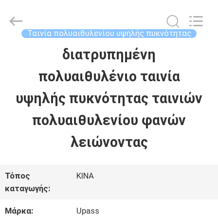
-
2026
Upass
Material
Ταινία πολυαιθυλενίου υψηλής πυκνότητας
Technology
(Shanghai)
διατρυπημένη
ΣΠΊΤΙ
Co.,Ltd..
All
Rights
πολυαιθυλένιο ταινία
Reserved.
ΠΡΟΪΌΝΤΑ
υψηλής πυκνότητας ταινιών
πολυαιθυλενίου φανών
ΒΊΝΤΕΟ
λειώνοντας
ΕΜΦΆΝΙΣΗ
Τόπος
ΚΙΝΑ
VR
καταγωγής:
Μάρκα:
Upass