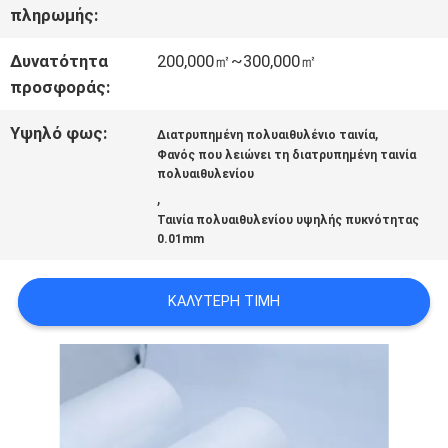
ΕΠΙΚΟΙΝΩΝΉΣΤΕ
πληρωμής:
ΜΑΖΊ
Δυνατότητα
200,000㎡~300,000㎡
προσφοράς:
ΜΑΣ
Υψηλό φως:
,
Διατρυπημένη πολυαιθυλένιο ταινία
Φανός που λειώνει τη διατρυπημένη ταινία
ΕΙΔΉΣΕΙΣ
πολυαιθυλενίου
,
Ταινία πολυαιθυλενίου υψηλής πυκνότητας
ΥΠΟΘΈΣΕΙΣ
0.01mm
ΚΑΛΎΤΕΡΗ ΤΙΜΉ
ΜΠΛΟΓΚ
SITEMAP