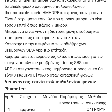
επίσης τη thermofusible ταινία, έγκαυμα-από την ταινία,
torchable φύλλο αλουμινίου πολυαιθυλενίου,
thermofusible ταινία HMHDPE και φανός-ικανή ταινία.
Είναι 3 στρώματα ταινιών που φυσούν, μπορεί να γίνει
τόσο λεπτά όπως πάχος 7 μικρού.
Μπορεί να είναι γίνοντη διατρυπημένη απόδοση και
τυπωμένος ως απαιτήσεις των πελατών.
Καταστήστε την επιφάνεια των αδιάβροχων
μεμβρανών SBS/App πιό επίπεδη.
Χρησιμοποιείται ευρέως ως υλικό επιφάνειας για τις
στεγανοποιώντας μεμβράνες πίσσας SBS και
APP οι στεγανοποιώντας μεμβράνες πίσσας, αυτό θα
είναι λειωμένο μέταλλο όταν κατασκευή φανών.
Λειώνοντας ταινία πολυαιθυλενίου φανών
Phameter
:
Αριθ.
Στοιχείο
Μονάδα
Παράμετρος
Μέθοδος
εργοστασίων
ανίχνευσης
1
Εμφάνιση
/
Q/TPXP1-