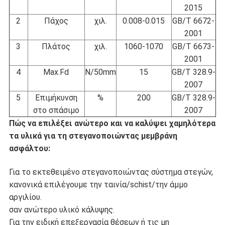
2015
2
Πάχος
χιλ.
0.008-0.015
GB/T 6672-
2001
3
Πλάτος
χιλ.
1060-1070
GB/T 6673-
2001
4
Max.Fd
N/50mm
15
GB/T 328.9-
2007
5
Επιμήκυνση
%
200
GB/T 328.9-
στο σπάσιμο
2007
Πώς να επιλέξει ανώτερο και να καλύψει χαμηλότερα
τα υλικά για τη στεγανοποιώντας μεμβράνη
ασφάλτου:
Για το εκτεθειμένο στεγανοποιώντας σύστημα στεγών,
κανονικά επιλέγουμε την ταινία/schist/την άμμο
αργιλίου.
σαν ανώτερο υλικό κάλυψης.
Για την ειδική επεξεργασία θέσεων ή τις μη