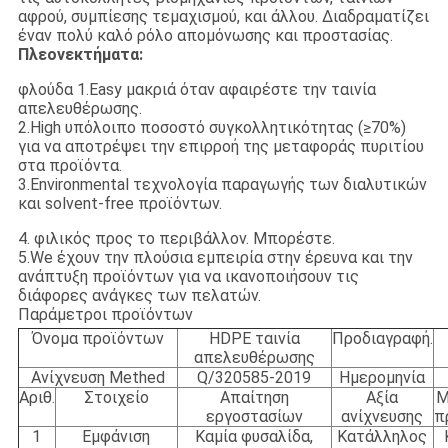
αφρού, συμπίεσης τεμαχισμού, και άλλου. Διαδραματίζει
έναν πολύ καλό ρόλο απομόνωσης και προστασίας.
Πλεονεκτήματα:
φλούδα 1.Easy μακριά όταν αφαιρέστε την ταινία
απελευθέρωσης.
2.High υπόλοιπο ποσοστό συγκολλητικότητας (≥70%)
για να αποτρέψει την επιρροή της μεταφοράς πυριτίου
στα προϊόντα.
3.Environmental τεχνολογία παραγωγής των διαλυτικών
και solvent-free προϊόντων.
4. φιλικός προς το περιβάλλον. Μπορέστε.
5.We έχουν την πλούσια εμπειρία στην έρευνα και την
ανάπτυξη προϊόντων για να ικανοποιήσουν τις
διάφορες ανάγκες των πελατών.
Παράμετροι προϊόντων
Όνομα προϊόντων
HDPE ταινία
Προδιαγραφή.
απελευθέρωσης
Ανίχνευση Methed
Q/320585-2019
Ημερομηνία
Αριθ.
Στοιχείο
Απαίτηση
Αξία
Μ
εργοστασίων
ανίχνευσης
π
1
Εμφάνιση
Καμία φυσαλίδα,
Κατάλληλος