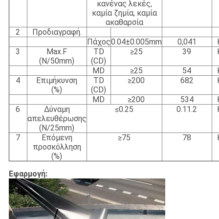
κανένας λεκές,
καμία ζημία, καμία
ακαθαρσία
2
Προδιαγραφή.
Πάχος
0.04±0.005mm
0,041
3
Max.F
TD
≥25
39
(N/50mm)
(CD)
MD
≥25
54
4
Επιμήκυνση
TD
≥200
682
(%)
(CD)
MD
≥200
534
6
Δύναμη
≤0.25
0.11.2
απελευθέρωσης
(N/25mm)
7
Επόμενη
≥75
78
προσκόλληση
(%)
Εφαρμογή: