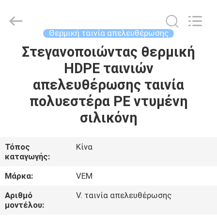
2026
Upass
Material
Technology
(Shanghai)
Θερμική ταινία απελευθέρωσης
Co.,Ltd..
All
Rights
Στεγανοποιώντας θερμική
ΣΠΊΤΙ
Reserved.
HDPE ταινιών
ΠΡΟΪΌΝΤΑ
απελευθέρωσης ταινία
πολυεστέρα PE ντυμένη
ΒΊΝΤΕΟ
σιλικόνη
ΕΜΦΆΝΙΣΗ
Τόπος
Κίνα
καταγωγής:
VR
Μάρκα:
VEM
ΣΧΕΤΙΚΆ
Αριθμό
V. ταινία απελευθέρωσης
ΜΕ
μοντέλου: