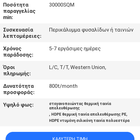
ΕΜΆΣ
Ποσότητα
30000SQM
παραγγελίας
min:
ΕΠΙΣΚΈΨΕΙΣ
Συσκευασία
Περικάλυμμα φυσαλίδων ή ταινιών
ΣΤΟ
λεπτομέρειες:
ΕΡΓΟΣΤΆΣΙΟ
Χρόνος
5-7 εργάσιμες ημέρες
παράδοσης:
ΈΛΕΓΧΟΣ
Όροι
L/C, T/T, Western Union,
πληρωμής:
ΠΟΙΌΤΗΤΑΣ
Δυνατότητα
800t/month
προσφοράς:
ΕΠΙΚΟΙΝΩΝΉΣΤΕ
Υψηλό φως:
στεγανοποιώντας θερμική ταινία
ΜΑΖΊ
απελευθέρωσης
,
,
HDPE θερμική ταινία απελευθέρωσης PE
ΜΑΣ
HDPE ντυμένη σιλικόνη ταινία πολυεστέρα
ΕΙΔΉΣΕΙΣ
ΚΑΛΎΤΕΡΗ ΤΙΜΉ