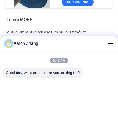
ΕΠΙΚΟΙΝΩΝΊΑ
Ταινία MOPP
MOPP Film MOPP Release Film MOPP Επένδυση
απελευθέρωσης με επίστρωση σιλικόνης
Aaron Zhang
Καλή επένδυση φωτός MOPP απελευθέρωσης με λεία
επιφάνεια
9:49 AM
Φιλμ MOPP με επίστρωση σιλικόνης PP Ανθεκτικό στη
Good day, what product are you looking for?
θερμότητα με καλή δύναμη απελευθέρωσης
Λαϊκή κατηγορία
Όλα
Τοποθετημένη Σε 
UV Ταινία 
Στρώματα Σταυρός 
Απελευθέρωσης