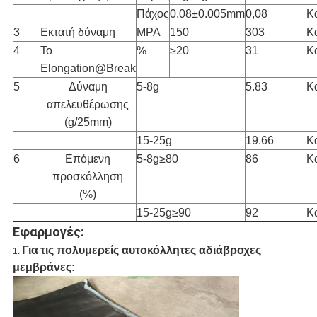
Πάχος
0.08±0.005mm
0,08
Κ
3
Εκτατή δύναμη
MPA
150
303
Κ
4
Το
%
≥20
31
Κ
Elongation@Break
5
Δύναμη
5-8g
5.83
Κ
απελευθέρωσης
(g/25mm)
15-25g
19.66
Κ
6
Επόμενη
5-8g≥80
86
Κ
προσκόλληση
(%)
15-25g≥90
92
Κ
Εφαρμογές:
Για
τις πολυμερείς
αυτοκόλλητες αδιάβροχες
1.
μεμβράνες: