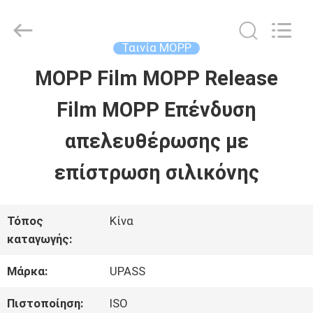
-
2026
Upass
Material
Ταινία MOPP
Technology
(Shanghai)
MOPP Film MOPP Release
ΣΠΊΤΙ
Co.,Ltd..
All
Rights
Film MOPP Επένδυση
Reserved.
ΠΡΟΪΌΝΤΑ
απελευθέρωσης με
επίστρωση σιλικόνης
ΒΊΝΤΕΟ
Τόπος
Κίνα
ΕΜΦΆΝΙΣΗ
καταγωγής:
VR
Μάρκα:
UPASS
Πιστοποίηση:
ISO