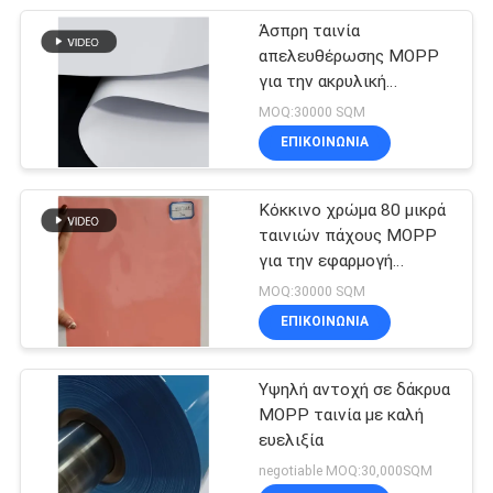
Άσπρη ταινία
απελευθέρωσης MOPP
για την ακρυλική
εφαρμογή ταινιών αφρού
MOQ:30000 SQM
ΕΠΙΚΟΙΝΩΝΊΑ
Κόκκινο χρώμα 80 μικρά
ταινιών πάχους MOPP
για την εφαρμογή
συσκευασίας
MOQ:30000 SQM
ΕΠΙΚΟΙΝΩΝΊΑ
Υψηλή αντοχή σε δάκρυα
MOPP ταινία με καλή
ευελιξία
negotiable MOQ:30,000SQM