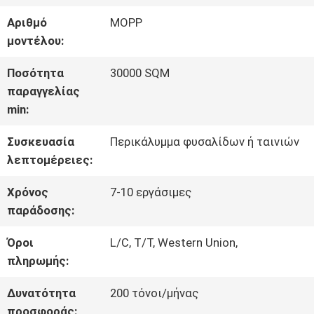
ΣΧΕΤΙΚΆ
Αριθμό
MOPP
ΜΕ
μοντέλου:
ΕΜΆΣ
Ποσότητα
30000 SQM
παραγγελίας
min:
ΕΠΙΣΚΈΨΕΙΣ
Συσκευασία
Περικάλυμμα φυσαλίδων ή ταινιών
ΣΤΟ
λεπτομέρειες:
ΕΡΓΟΣΤΆΣΙΟ
Χρόνος
7-10 εργάσιμες
παράδοσης:
ΈΛΕΓΧΟΣ
Όροι
L/C, T/T, Western Union,
πληρωμής:
ΠΟΙΌΤΗΤΑΣ
Δυνατότητα
200 τόνοι/μήνας
προσφοράς: