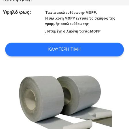
ΕΠΙΚΟΙΝΩΝΉΣΤΕ
Υψηλό φως:
,
Ταινία απελευθέρωσης MOPP
ΜΑΖΊ
Η σιλικόνη MOPP έντυσε το σκάφος της
γραμμής απελευθέρωσης
ΜΑΣ
,
Ντυμένη σιλικόνη ταινία MOPP
ΕΙΔΉΣΕΙΣ
ΚΑΛΎΤΕΡΗ ΤΙΜΉ
ΥΠΟΘΈΣΕΙΣ
ΜΠΛΟΓΚ
SITEMAP