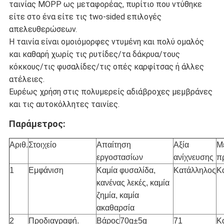
ταινίας MOPP ως μεταφορέας, πυρίτιο που ντύθηκε
είτε στο ένα είτε τις two-sided επιλογές
απελευθερώσεων.
Η ταινία είναι ομοιόμορφες ντυμένη και πολύ ομαλός
και καθαρή χωρίς τις ρυτίδες/τα δάκρυα/τους
κόκκους/τις φυσαλίδες/τις οπές καρφίτσας ή άλλες
ατέλειες.
Ευρέως χρήση στις πολυμερείς αδιάβροχες μεμβράνες
και τις αυτοκόλλητες ταινίες.
Παράμετρος:
Αριθ.
Στοιχείο
Απαίτηση
Αξία
Μ
εργοστασίων
ανίχνευσης
π
1
Εμφάνιση
Καμία φυσαλίδα,
Κατάλληλος
Κ
κανένας λεκές, καμία
ζημία, καμία
ακαθαρσία
2
Προδιαγραφή.
Βάρος
70g±5g
71
Κ