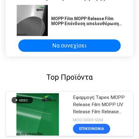
MOPP Film MOPP Release Film
MOPP Επένδυση απελευθέρωσης
με επίστρωση σιλικόνης
Να συνεχίσει
Top Προϊόντα
Εφαρμογή Tapes MOPP
Release Film MOPP UV
Release Film Release
Liner
MOQ:30000 SQM
ΕΠΙΚΟΙΝΩΝΊΑ