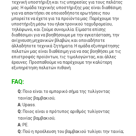
τεχνική υποστήριξη και τις υπηρεσίες για τους πελάτες
μας. Η ομάδα τεχνικής υποστήριξης μας είναι διαθέσιμη
για να απαντήσει σε οποιεσδήποτε ερωτήσεις που
μπορείτε να έχετε για τα προϊόντα μας. Παρέχουμε την
υποστήριξη μέσω του ηλεκτρονικού ταχυδρομείου,
τηλέφωνο, και ζούμε συνομιλία. Είμαστε επίσης
διαθέσιμοι για να βοηθήσουμε με την εγκατάσταση, την
ανίχνευση μηχανικών βλαβών, και οποιαδήποτε
άλλαδήποτε τεχνικά ζητήματα. Η ομάδα εξυπηρέτησης
πελατών μας είναι διαθέσιμη για να σας βοηθήσει με τις
επιστροφές προϊόντων, τις τιμολογώντας, και άλλες
έρευνες. Προσπαθούμε να παρέχουμε την καλύτερη
εξυπηρέτηση πελατών πιθανή.
FAQ:
Q:
Ποιο είναι το εμπορικό σήμα της τυλίγοντας
ταινίας βαμβακιού;
Α:
Upass.
Q:
Ποιος είναι ο πρότυπος αριθμός τυλίγοντας
ταινίας βαμβακιού;
Α:
PE.
Q:
Πού η προέλευση του βαμβακιού τυλίγει την ταινία;