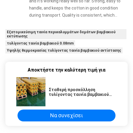
and it’s working really well so far. Strong, easy to
handle, and keeps the cotton in good condition
during transport. Quality is consistent, which
matters a lot for us
Εξατομικεύσιμη ταινία περικαλυμμάτων δεμάτων βαμβακιού
εκτύπωσης
τυλίγοντας ταινία βαμβακιού 0.08mm
Υψηλής θερμοκρασίας τυλίγοντας ταινία βαμβακιού αντίστασης
Αποκτήστε την καλύτερη τιμή για
Σταθερή προσκόλληση
τυλίγοντας ταινία βαμβακιού
0,075 - 0.08mm με τη χαμηλή
χημική αντίσταση
Να συνεχίσει