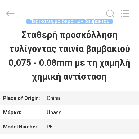
-
2026
Upass
Material
Περικάλυμμα δεμάτων βαμβακιού
Technology
(Shanghai)
Σταθερή προσκόλληση
ΣΠΊΤΙ
Co.,Ltd..
All
Rights
τυλίγοντας ταινία βαμβακιού
Reserved.
ΠΡΟΪΌΝΤΑ
0,075 - 0.08mm με τη χαμηλή
χημική αντίσταση
ΒΊΝΤΕΟ
Place of Origin:
China
ΕΜΦΆΝΙΣΗ
Μάρκα:
Upass
VR
Model Number:
PE