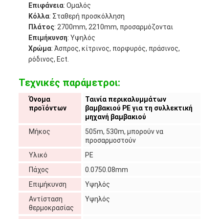
Επιφάνεια
: Ομαλός
Κόλλα
: Σταθερή προσκόλληση
Πλάτος
: 2700mm, 2210mm, προσαρμόζονται
Επιμήκυνση
: Υψηλός
Χρώμα
: Άσπρος, κίτρινος, πορφυρός, πράσινος,
ρόδινος, Ect.
Τεχνικές παράμετροι:
Όνομα
Ταινία περικαλυμμάτων
προϊόντων
βαμβακιού PE για τη συλλεκτική
μηχανή βαμβακιού
Μήκος
505m, 530m, μπορούν να
προσαρμοστούν
Υλικό
PE
Πάχος
0.0750.08mm
Επιμήκυνση
Υψηλός
Αντίσταση
Υψηλός
θερμοκρασίας