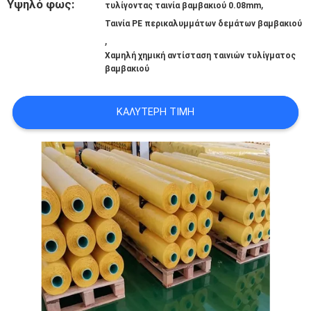
ΣΧΕΤΙΚΆ
Υψηλό φως:
,
τυλίγοντας ταινία βαμβακιού 0.08mm
Ταινία PE περικαλυμμάτων δεμάτων βαμβακιού
ΜΕ
,
Χαμηλή χημική αντίσταση ταινιών τυλίγματος
ΕΜΆΣ
βαμβακιού
ΚΑΛΎΤΕΡΗ ΤΙΜΉ
ΕΠΙΣΚΈΨΕΙΣ
ΣΤΟ
ΕΡΓΟΣΤΆΣΙΟ
ΈΛΕΓΧΟΣ
ΠΟΙΌΤΗΤΑΣ