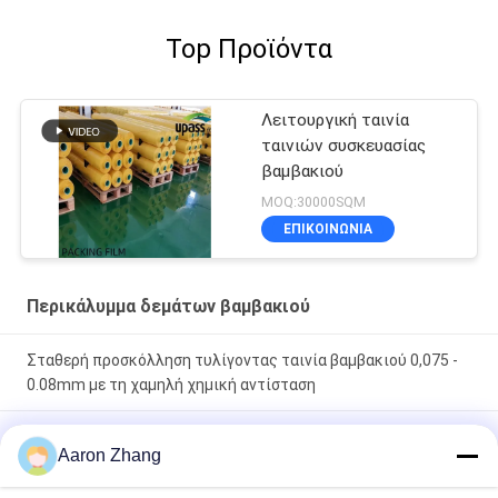
Top Προϊόντα
Λειτουργική ταινία
ταινιών συσκευασίας
βαμβακιού
MOQ:30000SQM
ΕΠΙΚΟΙΝΩΝΊΑ
Περικάλυμμα δεμάτων βαμβακιού
Σταθερή προσκόλληση τυλίγοντας ταινία βαμβακιού 0,075 -
0.08mm με τη χαμηλή χημική αντίσταση
Τυλίγοντας ταινία βαμβακιού PE με τη σταθερή
Aaron Zhang
εξατομικεύσιμη εκτύπωση αντίστασης προσκόλλησης
υψηλής θερμοκρασίας