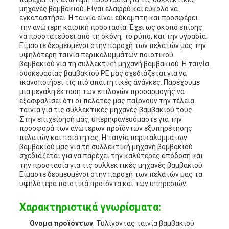
ΠΟΛΙΤΙΚΉ
μηχανές βαμβακιού. Είναι ελαφρύ και εύκολο να
εγκαταστήσει. Η ταινία είναι εύκαμπτη και προσφέρει
την ανώτερη καιρική προστασία. Έχει ως σκοπό επίσης
ΜΥΣΤΙΚΌΤΗΤΑΣ
να προστατεύσει από τη σκόνη, το ρύπο, και την υγρασία.
Είμαστε δεσμευμένοι στην παροχή των πελατών μας την
υψηλότερη ταινία περικαλυμμάτων ποιοτικού
βαμβακιού για τη συλλεκτική μηχανή βαμβακιού. Η ταινία
συσκευασίας βαμβακιού PE μας σχεδιάζεται για να
ικανοποιήσει τις πιό απαιτητικές ανάγκες. Παρέχουμε
μια μεγάλη έκταση των επιλογών προσαρμογής να
εξασφαλίσει ότι οι πελάτες μας παίρνουν την τέλεια
ταινία για τις συλλεκτικές μηχανές βαμβακιού τους.
Στην επιχείρησή μας, υπερηφανευόμαστε για την
προσφορά των ανώτερων προϊόντων εξυπηρέτησης
πελατών και ποιότητας. Η ταινία περικαλυμμάτων
βαμβακιού μας για τη συλλεκτική μηχανή βαμβακιού
σχεδιάζεται για να παρέχει την καλύτερες απόδοση και
την προστασία για τις συλλεκτικές μηχανές βαμβακιού.
Είμαστε δεσμευμένοι στην παροχή των πελατών μας τα
υψηλότερα ποιοτικά προϊόντα και των υπηρεσιών.
Χαρακτηριστικά γνωρίσματα:
Όνομα προϊόντων
: Τυλίγοντας ταινία βαμβακιού