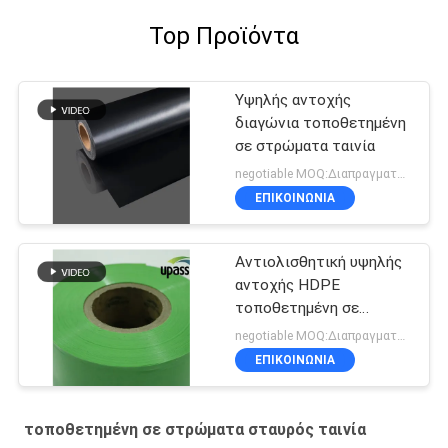
Top Προϊόντα
Υψηλής αντοχής
διαγώνια τοποθετημένη
σε στρώματα ταινία
negotiable MOQ:Διαπραγματεύσιμος
ΕΠΙΚΟΙΝΩΝΊΑ
Αντιολισθητική υψηλής
αντοχής HDPE
τοποθετημένη σε
στρώματα σταυρός
negotiable MOQ:Διαπραγματεύσιμος
ταινία για τις
ΕΠΙΚΟΙΝΩΝΊΑ
αδιάβροχες μεμβράνες
τοποθετημένη σε στρώματα σταυρός ταινία