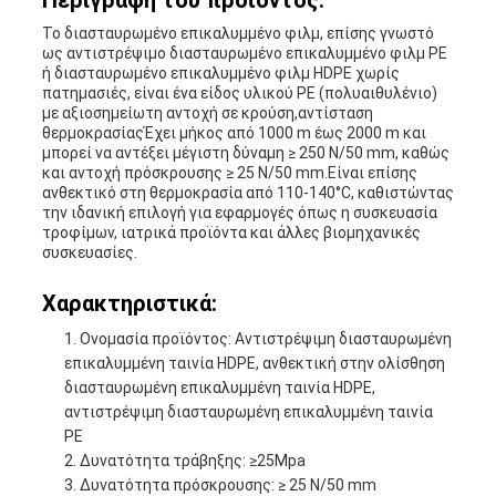
Περιγραφή του προϊόντος:
ΠΟΛΙΤΙΚΉ
Το διασταυρωμένο επικαλυμμένο φιλμ, επίσης γνωστό
ως αντιστρέψιμο διασταυρωμένο επικαλυμμένο φιλμ PE
ΜΥΣΤΙΚΌΤΗΤΑΣ
ή διασταυρωμένο επικαλυμμένο φιλμ HDPE χωρίς
πατημασιές, είναι ένα είδος υλικού PE (πολυαιθυλένιο)
με αξιοσημείωτη αντοχή σε κρούση,αντίσταση
θερμοκρασίαςΈχει μήκος από 1000 m έως 2000 m και
μπορεί να αντέξει μέγιστη δύναμη ≥ 250 N/50 mm, καθώς
και αντοχή πρόσκρουσης ≥ 25 N/50 mm.Είναι επίσης
ανθεκτικό στη θερμοκρασία από 110-140°C, καθιστώντας
την ιδανική επιλογή για εφαρμογές όπως η συσκευασία
τροφίμων, ιατρικά προϊόντα και άλλες βιομηχανικές
συσκευασίες.
Χαρακτηριστικά:
Ονομασία προϊόντος: Αντιστρέψιμη διασταυρωμένη
επικαλυμμένη ταινία HDPE, ανθεκτική στην ολίσθηση
διασταυρωμένη επικαλυμμένη ταινία HDPE,
αντιστρέψιμη διασταυρωμένη επικαλυμμένη ταινία
PE
Δυνατότητα τράβηξης: ≥25Mpa
Δυνατότητα πρόσκρουσης: ≥ 25 N/50 mm