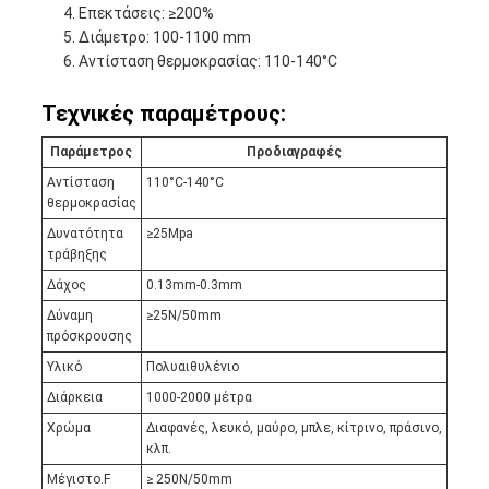
Επεκτάσεις: ≥200%
Διάμετρο: 100-1100 mm
Αντίσταση θερμοκρασίας: 110-140°C
Τεχνικές παραμέτρους:
Παράμετρος
Προδιαγραφές
Αντίσταση
110°C-140°C
θερμοκρασίας
Δυνατότητα
≥25Mpa
τράβηξης
Δάχος
0.13mm-0.3mm
Δύναμη
≥25N/50mm
πρόσκρουσης
Υλικό
Πολυαιθυλένιο
Διάρκεια
1000-2000 μέτρα
Χρώμα
Διαφανές, λευκό, μαύρο, μπλε, κίτρινο, πράσινο,
κλπ.
Μέγιστο.F
≥ 250N/50mm