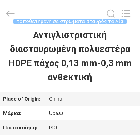
-
2026
Upass
Material
τοποθετημένη σε στρώματα σταυρός ταινία
Technology
(Shanghai)
Αντιγλιστριστική
ΣΠΊΤΙ
Co.,Ltd..
All
Rights
διασταυρωμένη πολυεστέρα
Reserved.
ΠΡΟΪΌΝΤΑ
HDPE πάχος 0,13 mm-0,3 mm
ανθεκτική
ΒΊΝΤΕΟ
Place of Origin:
China
ΕΜΦΆΝΙΣΗ
Μάρκα:
Upass
VR
Πιστοποίηση:
ISO