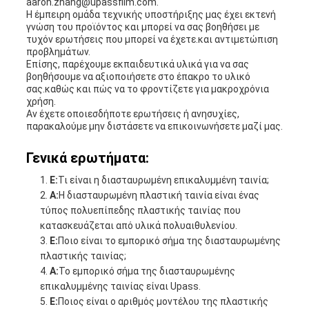
aaron.zhang@upassfilm.com.
Η έμπειρη ομάδα τεχνικής υποστήριξης μας έχει εκτενή
γνώση του προϊόντος και μπορεί να σας βοηθήσει με
τυχόν ερωτήσεις που μπορεί να έχετε.και αντιμετώπιση
προβλημάτων.
Επίσης, παρέχουμε εκπαιδευτικά υλικά για να σας
βοηθήσουμε να αξιοποιήσετε στο έπακρο το υλικό
σας.καθώς και πώς να το φροντίζετε για μακροχρόνια
χρήση.
Αν έχετε οποιεσδήποτε ερωτήσεις ή ανησυχίες,
παρακαλούμε μην διστάσετε να επικοινωνήσετε μαζί μας.
Γενικά ερωτήματα:
Ε:
Τι είναι η διασταυρωμένη επικαλυμμένη ταινία;
Α:
Η διασταυρωμένη πλαστική ταινία είναι ένας
τύπος πολυεπίπεδης πλαστικής ταινίας που
κατασκευάζεται από υλικά πολυαιθυλενίου.
Ε:
Ποιο είναι το εμπορικό σήμα της διασταυρωμένης
πλαστικής ταινίας;
Α:
Το εμπορικό σήμα της διασταυρωμένης
επικαλυμμένης ταινίας είναι Upass.
Ε:
Ποιος είναι ο αριθμός μοντέλου της πλαστικής