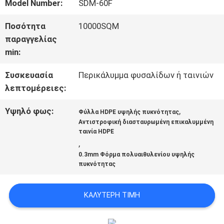
ΣΧΕΤΙΚΆ
Model Number:
SDM-60F
ΜΕ
Ποσότητα
10000SQM
παραγγελίας
ΕΜΆΣ
min:
Συσκευασία
Περικάλυμμα φυσαλίδων ή ταινιών
ΕΠΙΣΚΈΨΕΙΣ
λεπτομέρειες:
ΣΤΟ
Υψηλό φως:
,
Φύλλα HDPE υψηλής πυκνότητας
Αντιστροφική διασταυρωμένη επικαλυμμένη
ΕΡΓΟΣΤΆΣΙΟ
ταινία HDPE
,
0.3mm Φόρμα πολυαιθυλενίου υψηλής
ΈΛΕΓΧΟΣ
πυκνότητας
ΠΟΙΌΤΗΤΑΣ
ΚΑΛΎΤΕΡΗ ΤΙΜΉ