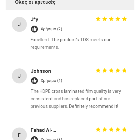
Όλες οι κριτικές
J*y
J
Χρήσιμο (2)
Excellent. The product's TDS meets our
requirements.
Johnson
J
Χρήσιμο (1)
The HDPE cross laminated film quality is very
consistent and has replaced part of our
previous suppliers. Definitely recommend it!
Fahad Al-Sabah
F
Χρήσιμο (3)