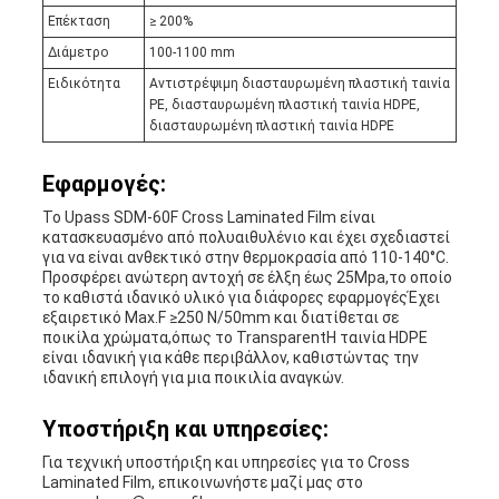
Επέκταση
≥ 200%
Διάμετρο
100-1100 mm
Ειδικότητα
Αντιστρέψιμη διασταυρωμένη πλαστική ταινία
PE, διασταυρωμένη πλαστική ταινία HDPE,
διασταυρωμένη πλαστική ταινία HDPE
Εφαρμογές:
Το Upass SDM-60F Cross Laminated Film είναι
κατασκευασμένο από πολυαιθυλένιο και έχει σχεδιαστεί
για να είναι ανθεκτικό στην θερμοκρασία από 110-140°C.
Προσφέρει ανώτερη αντοχή σε έλξη έως 25Mpa,το οποίο
το καθιστά ιδανικό υλικό για διάφορες εφαρμογέςΈχει
εξαιρετικό Max.F ≥250 N/50mm και διατίθεται σε
ποικίλα χρώματα,όπως το TransparentΗ ταινία HDPE
είναι ιδανική για κάθε περιβάλλον, καθιστώντας την
ιδανική επιλογή για μια ποικιλία αναγκών.
Υποστήριξη και υπηρεσίες:
Για τεχνική υποστήριξη και υπηρεσίες για το Cross
Laminated Film, επικοινωνήστε μαζί μας στο