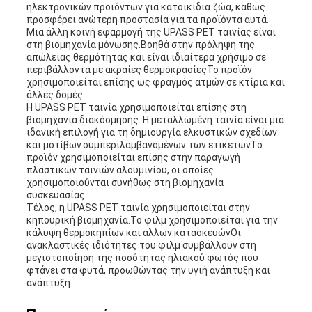
ηλεκτρονικών προϊόντων για κατοικίδια ζώα, καθώς
προσφέρει ανώτερη προστασία για τα προϊόντα αυτά.
Μια άλλη κοινή εφαρμογή της UPASS PET ταινίας είναι
στη βιομηχανία μόνωσης.Βοηθά στην πρόληψη της
απώλειας θερμότητας και είναι ιδιαίτερα χρήσιμο σε
περιβάλλοντα με ακραίες θερμοκρασίεςΤο προϊόν
χρησιμοποιείται επίσης ως φραγμός ατμών σε κτίρια και
άλλες δομές.
Η UPASS PET ταινία χρησιμοποιείται επίσης στη
βιομηχανία διακόσμησης. Η μεταλλωμένη ταινία είναι μια
ιδανική επιλογή για τη δημιουργία ελκυστικών σχεδίων
και μοτίβων.συμπεριλαμβανομένων των ετικετώνΤο
προϊόν χρησιμοποιείται επίσης στην παραγωγή
πλαστικών ταινιών αλουμινίου, οι οποίες
χρησιμοποιούνται συνήθως στη βιομηχανία
συσκευασίας.
Τέλος, η UPASS PET ταινία χρησιμοποιείται στην
κηπουρική βιομηχανία.Το φιλμ χρησιμοποιείται για την
κάλυψη θερμοκηπίων και άλλων κατασκευώνΟι
ανακλαστικές ιδιότητες του φιλμ συμβάλλουν στη
μεγιστοποίηση της ποσότητας ηλιακού φωτός που
φτάνει στα φυτά, προωθώντας την υγιή ανάπτυξη και
ανάπτυξη.