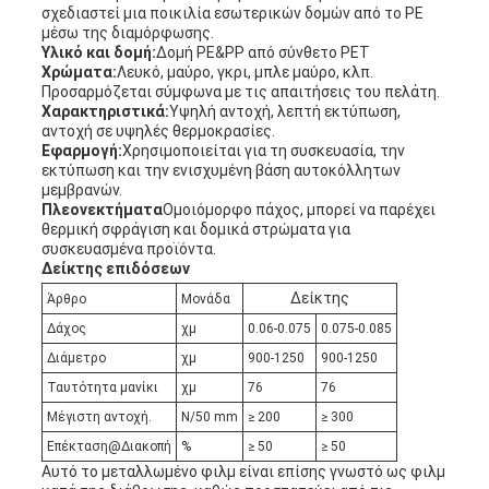
σχεδιαστεί μια ποικιλία εσωτερικών δομών από το PE
ΜΥΣΤΙΚΌΤΗΤΑΣ
μέσω της διαμόρφωσης.
Υλικό και δομή:
Δομή PE&PP από σύνθετο PET
Χρώματα:
Λευκό, μαύρο, γκρι, μπλε μαύρο, κλπ.
Προσαρμόζεται σύμφωνα με τις απαιτήσεις του πελάτη.
Χαρακτηριστικά:
Υψηλή αντοχή, λεπτή εκτύπωση,
αντοχή σε υψηλές θερμοκρασίες.
Εφαρμογή
:
Χρησιμοποιείται για τη συσκευασία, την
εκτύπωση και την ενισχυμένη βάση αυτοκόλλητων
μεμβρανών.
Πλεονεκτήματα
Ομοιόμορφο πάχος, μπορεί να παρέχει
θερμική σφράγιση και δομικά στρώματα για
συσκευασμένα προϊόντα.
Δείκτης επιδόσεων
Δείκτης
Άρθρο
Μονάδα
Δάχος
χμ
0.06-0.075
0.075-0.085
Διάμετρο
χμ
900-1250
900-1250
Ταυτότητα μανίκι
χμ
76
76
Μέγιστη αντοχή.
N/50 mm
≥ 200
≥ 300
Επέκταση@Διακοπή
%
≥ 50
≥ 50
Αυτό το μεταλλωμένο φιλμ είναι επίσης γνωστό ως φιλμ