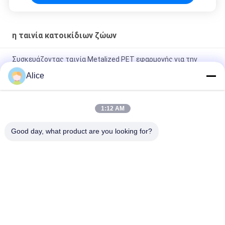
η ταινία κατοικίδιων ζώων
Συσκευάζοντας ταινία Metalized PET εφαρμογής για την
τοποθέτηση σε στρώματα
Alice
Υλική ταινία Metalized PET εφαρμογής επιφάνειας για την
ταινία
1:12 AM
Στεγανοποιώντας ταινία Metalized PET εφαρμογής ντυμένη
Good day, what product are you looking for?
σιλικόνη
Λαϊκή κατηγορία
Όλα
Τοποθετημένη Σε 
UV Ταινία 
Στρώματα Σταυρός 
Απελευθέρωσης
Ταινία