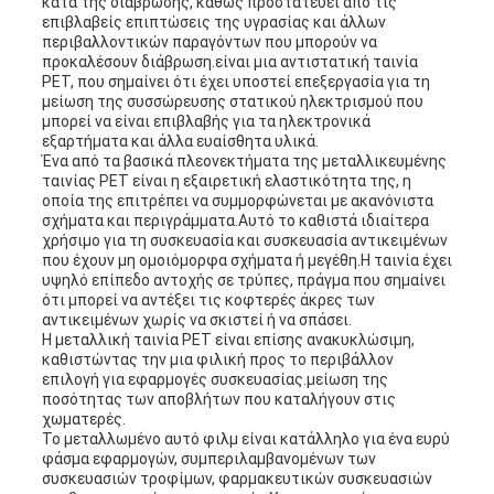
κατά της διάβρωσης, καθώς προστατεύει από τις
επιβλαβείς επιπτώσεις της υγρασίας και άλλων
περιβαλλοντικών παραγόντων που μπορούν να
προκαλέσουν διάβρωση.είναι μια αντιστατική ταινία
PET, που σημαίνει ότι έχει υποστεί επεξεργασία για τη
μείωση της συσσώρευσης στατικού ηλεκτρισμού που
μπορεί να είναι επιβλαβής για τα ηλεκτρονικά
εξαρτήματα και άλλα ευαίσθητα υλικά.
Ένα από τα βασικά πλεονεκτήματα της μεταλλικευμένης
ταινίας PET είναι η εξαιρετική ελαστικότητα της, η
οποία της επιτρέπει να συμμορφώνεται με ακανόνιστα
σχήματα και περιγράμματα.Αυτό το καθιστά ιδιαίτερα
χρήσιμο για τη συσκευασία και συσκευασία αντικειμένων
που έχουν μη ομοιόμορφα σχήματα ή μεγέθη.Η ταινία έχει
υψηλό επίπεδο αντοχής σε τρύπες, πράγμα που σημαίνει
ότι μπορεί να αντέξει τις κοφτερές άκρες των
αντικειμένων χωρίς να σκιστεί ή να σπάσει.
Η μεταλλική ταινία PET είναι επίσης ανακυκλώσιμη,
καθιστώντας την μια φιλική προς το περιβάλλον
επιλογή για εφαρμογές συσκευασίας.μείωση της
ποσότητας των αποβλήτων που καταλήγουν στις
χωματερές.
Το μεταλλωμένο αυτό φιλμ είναι κατάλληλο για ένα ευρύ
φάσμα εφαρμογών, συμπεριλαμβανομένων των
συσκευασιών τροφίμων, φαρμακευτικών συσκευασιών