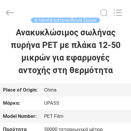
2026
Upass
Material
Technology
η ταινία κατοικίδιων ζώων
(Shanghai)
Co.,Ltd..
Ανακυκλώσιμος σωλήνας
ΣΠΊΤΙ
All
Rights
Reserved.
πυρήνα PET με πλάκα 12-50
ΠΡΟΪΌΝΤΑ
μικρών για εφαρμογές
αντοχής στη θερμότητα
ΒΊΝΤΕΟ
Place of Origin:
China
ΕΜΦΆΝΙΣΗ
Μάρκα:
UPASS
VR
Model Number:
PET Film
ΣΧΕΤΙΚΆ
Ποσότητα
50000 τετραγωνικά μέτρα