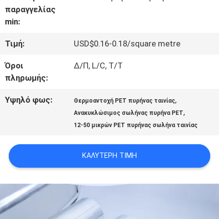
παραγγελίας
ΜΕ
min:
ΕΜΆΣ
Τιμή:
USD$0.16-0.18/square metre
Όροι
Δ/Π, L/C, T/T
ΕΠΙΣΚΈΨΕΙΣ
πληρωμής:
ΣΤΟ
Υψηλό φως:
,
Θερμοαντοχή PET πυρήνας ταινίας
,
Ανακυκλώσιμος σωλήνας πυρήνα PET
ΕΡΓΟΣΤΆΣΙΟ
12-50 μικρών PET πυρήνας σωλήνα ταινίας
ΈΛΕΓΧΟΣ
ΚΑΛΎΤΕΡΗ ΤΙΜΉ
ΠΟΙΌΤΗΤΑΣ
ΕΠΙΚΟΙΝΩΝΉΣΤΕ