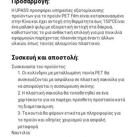
Προσαρμογή:
Η UPASS προσφέρει υπηρεσίες εξατομίκευσης
προϊόντων για το προϊόν PET Film.είναι κατασκευασμένο
στην Κίνα και έχει αντοχή στη θερμότητα έως 150°CΕίναι
ένα μαλακό φιλμ με εξαιρετική αντοχή στα δάκρυα,
καθιστώντας το μια ανθεκτική επιλογή για μια ποικιλία
εφαρμογών.παρέχοντας πλεονέκτημα έναντι άλλων
υλικών, όπως ταινίες αλουμινίου πλαστικού.
Συσκευή και αποστολή:
Συσκευασία του προϊόντος:
Οι κυλίνδροι με μεταλλωμένη ταινία PET θα
συσκευάζονται με ασφάλεια σε πλαστική σακούλα για
να αποφεύγεται η συσσώρευση σκόνης.
Η πλαστική σακούλα θα τοποθετηθεί σε ένα
χαρτόκουτο για να παρέχει πρόσθετη προστασία κατά
τη διαμετακόμιση.
Τα κουτιά θα φέρουν ετικέτα με πληροφορίες για
το προϊόν και οδηγίες χειρισμού για ασφαλή
μεταφορά.
Ναυτιλία: