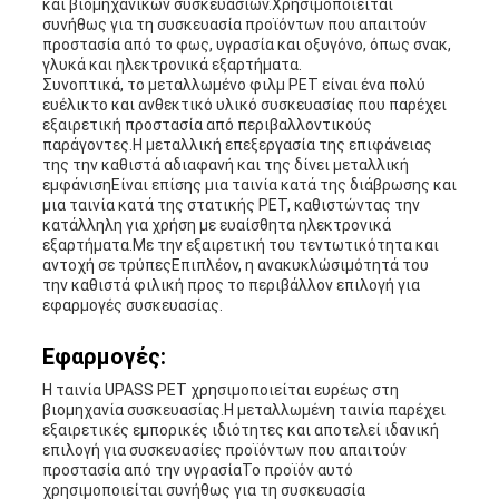
και βιομηχανικών συσκευασιών.Χρησιμοποιείται
συνήθως για τη συσκευασία προϊόντων που απαιτούν
προστασία από το φως, υγρασία και οξυγόνο, όπως σνακ,
γλυκά και ηλεκτρονικά εξαρτήματα.
Συνοπτικά, το μεταλλωμένο φιλμ PET είναι ένα πολύ
ευέλικτο και ανθεκτικό υλικό συσκευασίας που παρέχει
εξαιρετική προστασία από περιβαλλοντικούς
παράγοντες.Η μεταλλική επεξεργασία της επιφάνειας
της την καθιστά αδιαφανή και της δίνει μεταλλική
εμφάνισηΕίναι επίσης μια ταινία κατά της διάβρωσης και
μια ταινία κατά της στατικής PET, καθιστώντας την
κατάλληλη για χρήση με ευαίσθητα ηλεκτρονικά
εξαρτήματα.Με την εξαιρετική του τεντωτικότητα και
αντοχή σε τρύπεςΕπιπλέον, η ανακυκλώσιμότητά του
την καθιστά φιλική προς το περιβάλλον επιλογή για
εφαρμογές συσκευασίας.
Εφαρμογές:
Η ταινία UPASS PET χρησιμοποιείται ευρέως στη
βιομηχανία συσκευασίας.Η μεταλλωμένη ταινία παρέχει
εξαιρετικές εμπορικές ιδιότητες και αποτελεί ιδανική
επιλογή για συσκευασίες προϊόντων που απαιτούν
προστασία από την υγρασίαΤο προϊόν αυτό
χρησιμοποιείται συνήθως για τη συσκευασία