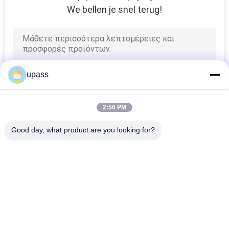
We bellen je snel terug!
upass
2:50 PM
Good day, what product are you looking for?
Λαϊκή κατηγορία
Όλα
Τοποθετημένη Σε 
UV Ταινία 
Στρώματα Σταυρός 
Απελευθέρωσης
Ταινία
Η Σιλικόνη Έντυσε 
Ταινία MOPP
Το Σκάφος Της 