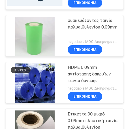
ΕΜΆΣ
ΕΠΙΚΟΙΝΩΝΊΑ
συσκευάζοντας ταινία
ΕΠΙΣΚΈΨΕΙΣ
πολυαιθυλενίου 0.09mm
ΣΤΟ
ΕΡΓΟΣΤΆΣΙΟ
negotiable MOQ:Διαπραγματεύσιμος
ΕΠΙΚΟΙΝΩΝΊΑ
ΈΛΕΓΧΟΣ
HDPE 0.09mm
ΠΟΙΌΤΗΤΑΣ
αντίστασης δακρυ'ων
ταινία δύναμης
ΕΠΙΚΟΙΝΩΝΉΣΤΕ
πολυαιθυλενίου 90um
negotiable MOQ:Διαπραγματεύσιμος
ΜΑΖΊ
ΕΠΙΚΟΙΝΩΝΊΑ
ΜΑΣ
Ετικέττα 90 μικρό
0.09mm πλαστική ταινία
ΕΙΔΉΣΕΙΣ
πολυαιθυλενίου