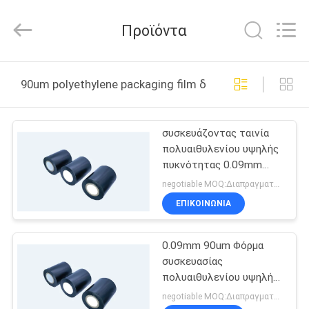
2026
Upass
Material
Προϊόντα
Technology
(Shanghai)
Co.,Ltd..
All
Rights
ΣΠΊΤΙ
Reserved.
90um polyethylene packaging film διαδικτυακή κατασ
ΠΡΟΪΌΝΤΑ
συσκευάζοντας ταινία
πολυαιθυλενίου υψηλής
ΒΊΝΤΕΟ
πυκνότητας 0.09mm
90um
negotiable MOQ:Διαπραγματεύσιμος
ΕΜΦΆΝΙΣΗ
ΕΠΙΚΟΙΝΩΝΊΑ
VR
0.09mm 90um Φόρμα
συσκευασίας
ΣΧΕΤΙΚΆ
πολυαιθυλενίου υψηλής
ΜΕ
πυκνότητας
negotiable MOQ:Διαπραγματεύσιμα